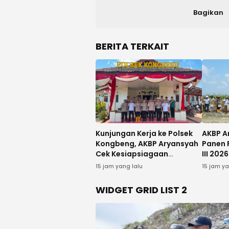
Bagikan
BERITA TERKAIT
Kunjungan Kerja ke Polsek
AKBP A
Kongbeng, AKBP Aryansyah
Panen 
Cek Kesiapsiagaan
III 20
Personel
15 jam yang lalu
15 jam ya
WIDGET GRID LIST 2