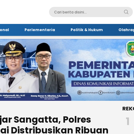
onal
Parlementaria
Politik & Hukum
Olahra
REK
jar Sangatta, Polres
1
ai Distribusikan Ribuan