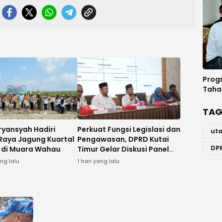
Prog
Taha
TAG
ryansyah Hadiri
Perkuat Fungsi Legislasi dan
ut
Raya Jagung Kuartal
Pengawasan, DPRD Kutai
DP
26 di Muara Wahau
Timur Gelar Diskusi Panel
Tenaga Ahli
ng lalu
1 hari yang lalu