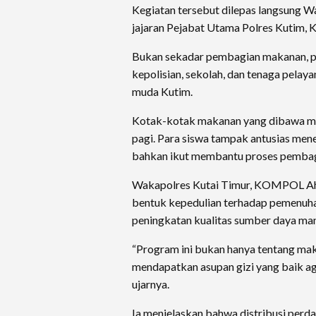
Kegiatan tersebut dilepas langsung
jajaran Pejabat Utama Polres Kutim, K
Bukan sekadar pembagian makanan, pr
kepolisian, sekolah, dan tenaga pela
muda Kutim.
Kotak-kotak makanan yang dibawa men
pagi. Para siswa tampak antusias men
bahkan ikut membantu proses pembagi
Wakapolres Kutai Timur, KOMPOL Ah
bentuk kepedulian terhadap pemenuha
peningkatan kualitas sumber daya man
“Program ini bukan hanya tentang mak
mendapatkan asupan gizi yang baik aga
ujarnya.
Ia menjelaskan bahwa distribusi perd