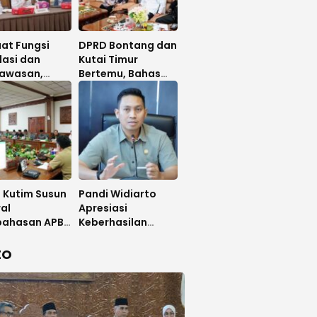
at Fungsi
DPRD Bontang dan
lasi dan
Kutai Timur
awasan,
Bertemu, Bahas
 Kutai Timur
Strategi Efisiensi
 Diskusi Panel
APBD hingga Dana
ga Ahli
Bagi Hasil
 Kutim Susun
Pandi Widiarto
al
Apresiasi
ahasan APBD
Keberhasilan
bahan 2026
Pemkab Amankan
APBD 2027
20 Kuota Beasiswa
EO
Polbit Kemenhub