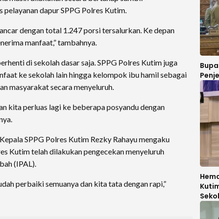
 pelayanan dapur SPPG Polres Kutim.
 lancar dengan total 1.247 porsi tersalurkan. Ke depan
enerima manfaat,” tambahnya.
rhenti di sekolah dasar saja. SPPG Polres Kutim juga
Bupa
aat ke sekolah lain hingga kelompok ibu hamil sebagai
Penj
an masyarakat secara menyeluruh.
an kita perluas lagi ke beberapa posyandu dengan
nya.
a, Kepala SPPG Polres Kutim Rezky Rahayu mengaku
res Kutim telah dilakukan pengecekan menyeluruh
bah (IPAL).
Hemat
udah perbaiki semuanya dan kita tata dengan rapi,”
Kuti
Seko