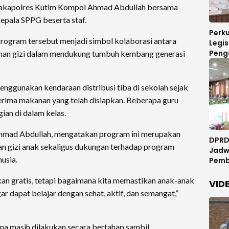
 Wakapolres Kutim Kompol Ahmad Abdullah bersama
epala SPPG beserta staf.
Perku
ogram tersebut menjadi simbol kolaborasi antara
Legis
Peng
yanan gizi dalam mendukung tumbuh kembang generasi
DPRD
Gelar
Tena
ggunakan kendaraan distribusi tiba di sekolah sejak
erima makanan yang telah disiapkan. Beberapa guru
an di dalam kelas.
mad Abdullah, mengatakan program ini merupakan
DPRD
n gizi anak sekaligus dukungan terhadap program
Jadw
usia.
Pemb
Peru
an gratis, tetapi bagaimana kita memastikan anak-anak
dan 
VID
r dapat belajar dengan sehat, aktif, dan semangat,”
ana masih dilakukan secara bertahap sambil