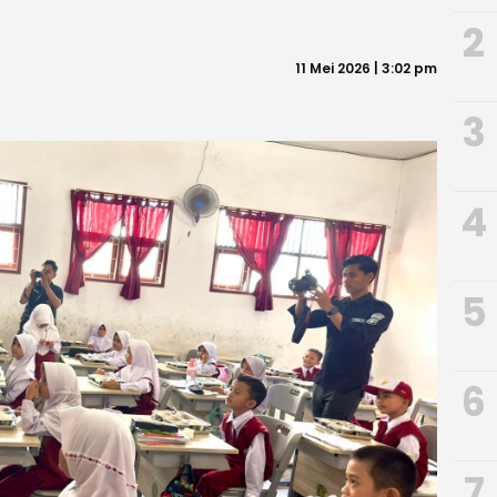
2
11 Mei 2026 | 3:02 pm
3
4
5
6
7