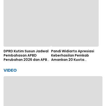
Panel Tenaga Ahli
hingga Dana Bagi Hasil
DPRD Kutim Susun Jadwal
Pandi Widiarto Apresiasi
Pembahasan APBD
Keberhasilan Pemkab
Perubahan 2026 dan APBD
Amankan 20 Kuota
2027
Beasiswa Polbit Kemenhub
VIDEO