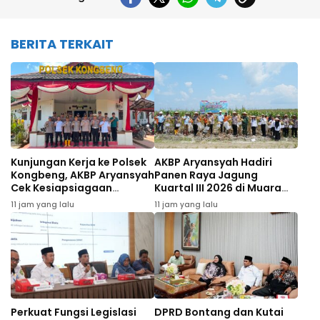
BERITA TERKAIT
Kunjungan Kerja ke Polsek
AKBP Aryansyah Hadiri
Kongbeng, AKBP Aryansyah
Panen Raya Jagung
Cek Kesiapsiagaan
Kuartal III 2026 di Muara
Personel
Wahau
11 jam yang lalu
11 jam yang lalu
Perkuat Fungsi Legislasi
DPRD Bontang dan Kutai