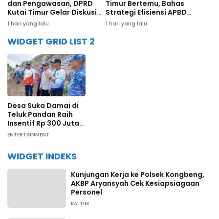
dan Pengawasan, DPRD
Timur Bertemu, Bahas
Kutai Timur Gelar Diskusi
Strategi Efisiensi APBD
Panel Tenaga Ahli
hingga Dana Bagi Hasil
1 hari yang lalu
1 hari yang lalu
WIDGET GRID LIST 2
Desa Suka Damai di
Teluk Pandan Raih
Insentif Rp 300 Juta
dari Pengelolaan
ENTERTAINMENT
Karbon Berbasis
Masyarakat
WIDGET INDEKS
Kunjungan Kerja ke Polsek Kongbeng,
AKBP Aryansyah Cek Kesiapsiagaan
Personel
KALTIM