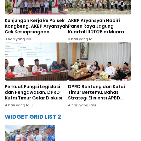
Kunjungan Kerja ke Polsek
AKBP Aryansyah Hadiri
Kongbeng, AKBP Aryansyah
Panen Raya Jagung
Cek Kesiapsiagaan
Kuartal III 2026 di Muara
Personel
Wahau
3 hari yang lalu
3 hari yang lalu
Perkuat Fungsi Legislasi
DPRD Bontang dan Kutai
dan Pengawasan, DPRD
Timur Bertemu, Bahas
Kutai Timur Gelar Diskusi
Strategi Efisiensi APBD
Panel Tenaga Ahli
hingga Dana Bagi Hasil
4 hari yang lalu
4 hari yang lalu
WIDGET GRID LIST 2