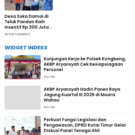
Desa Suka Damai di
Teluk Pandan Raih
Insentif Rp 300 Juta
dari Pengelolaan
ENTERTAINMENT
Karbon Berbasis
Masyarakat
WIDGET INDEKS
Kunjungan Kerja ke Polsek Kongbeng,
AKBP Aryansyah Cek Kesiapsiagaan
Personel
KALTIM
AKBP Aryansyah Hadiri Panen Raya
Jagung Kuartal III 2026 di Muara
Wahau
KALTIM
Perkuat Fungsi Legislasi dan
Pengawasan, DPRD Kutai Timur Gelar
Diskusi Panel Tenaga Ahli