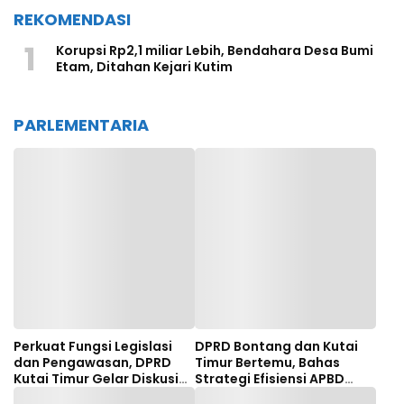
REKOMENDASI
1
Korupsi Rp2,1 miliar Lebih, Bendahara Desa Bumi
Etam, Ditahan Kejari Kutim
PARLEMENTARIA
Perkuat Fungsi Legislasi
DPRD Bontang dan Kutai
dan Pengawasan, DPRD
Timur Bertemu, Bahas
Kutai Timur Gelar Diskusi
Strategi Efisiensi APBD
Panel Tenaga Ahli
hingga Dana Bagi Hasil