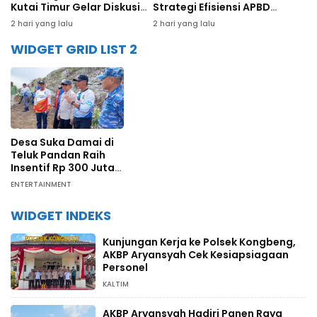
Kutai Timur Gelar Diskusi
Strategi Efisiensi APBD
Panel Tenaga Ahli
hingga Dana Bagi Hasil
2 hari yang lalu
2 hari yang lalu
WIDGET GRID LIST 2
Desa Suka Damai di
Teluk Pandan Raih
Insentif Rp 300 Juta
dari Pengelolaan
ENTERTAINMENT
Karbon Berbasis
Masyarakat
WIDGET INDEKS
Kunjungan Kerja ke Polsek Kongbeng,
AKBP Aryansyah Cek Kesiapsiagaan
Personel
KALTIM
AKBP Aryansyah Hadiri Panen Raya