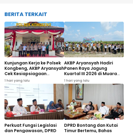
BERITA TERKAIT
Kunjungan Kerja ke Polsek
AKBP Aryansyah Hadiri
Kongbeng, AKBP Aryansyah
Panen Raya Jagung
Cek Kesiapsiagaan
Kuartal III 2026 di Muara
Personel
Wahau
1 hari yang lalu
1 hari yang lalu
Perkuat Fungsi Legislasi
DPRD Bontang dan Kutai
dan Pengawasan, DPRD
Timur Bertemu, Bahas