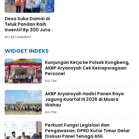
Desa Suka Damai di
Teluk Pandan Raih
Insentif Rp 300 Juta
dari Pengelolaan
ENTERTAINMENT
Karbon Berbasis
Masyarakat
WIDGET INDEKS
Kunjungan Kerja ke Polsek Kongbeng,
AKBP Aryansyah Cek Kesiapsiagaan
Personel
KALTIM
AKBP Aryansyah Hadiri Panen Raya
Jagung Kuartal III 2026 di Muara
Wahau
KALTIM
Perkuat Fungsi Legislasi dan
Pengawasan, DPRD Kutai Timur Gelar
Diskusi Panel Tenaga Ahli