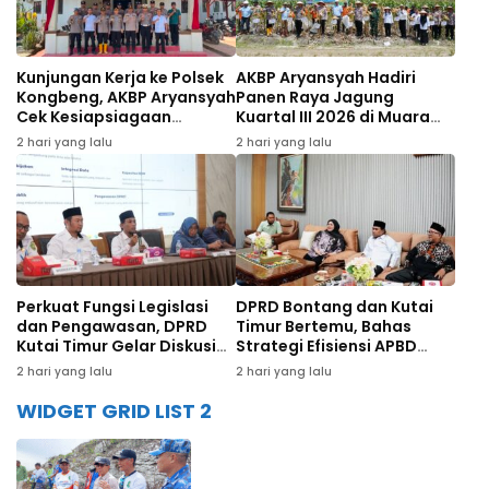
Kunjungan Kerja ke Polsek
AKBP Aryansyah Hadiri
Kongbeng, AKBP Aryansyah
Panen Raya Jagung
Cek Kesiapsiagaan
Kuartal III 2026 di Muara
Personel
Wahau
2 hari yang lalu
2 hari yang lalu
Perkuat Fungsi Legislasi
DPRD Bontang dan Kutai
dan Pengawasan, DPRD
Timur Bertemu, Bahas
Kutai Timur Gelar Diskusi
Strategi Efisiensi APBD
Panel Tenaga Ahli
hingga Dana Bagi Hasil
2 hari yang lalu
2 hari yang lalu
WIDGET GRID LIST 2