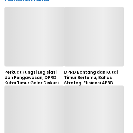
Perkuat Fungsi Legislasi
DPRD Bontang dan Kutai
dan Pengawasan, DPRD
Timur Bertemu, Bahas
Kutai Timur Gelar Diskusi
Strategi Efisiensi APBD
Panel Tenaga Ahli
hingga Dana Bagi Hasil