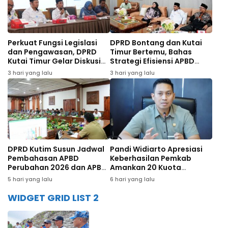
Perkuat Fungsi Legislasi
DPRD Bontang dan Kutai
dan Pengawasan, DPRD
Timur Bertemu, Bahas
Kutai Timur Gelar Diskusi
Strategi Efisiensi APBD
Panel Tenaga Ahli
hingga Dana Bagi Hasil
3 hari yang lalu
3 hari yang lalu
DPRD Kutim Susun Jadwal
Pandi Widiarto Apresiasi
Pembahasan APBD
Keberhasilan Pemkab
Perubahan 2026 dan APBD
Amankan 20 Kuota
2027
Beasiswa Polbit Kemenhub
5 hari yang lalu
6 hari yang lalu
WIDGET GRID LIST 2