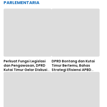
PARLEMENTARIA
Perkuat Fungsi Legislasi
DPRD Bontang dan Kutai
dan Pengawasan, DPRD
Timur Bertemu, Bahas
Kutai Timur Gelar Diskusi
Strategi Efisiensi APBD
Panel Tenaga Ahli
hingga Dana Bagi Hasil