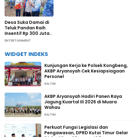
Desa Suka Damai di
Teluk Pandan Raih
Insentif Rp 300 Juta
dari Pengelolaan
ENTERTAINMENT
Karbon Berbasis
Masyarakat
WIDGET INDEKS
Kunjungan Kerja ke Polsek Kongbeng,
AKBP Aryansyah Cek Kesiapsiagaan
Personel
KALTIM
AKBP Aryansyah Hadiri Panen Raya
Jagung Kuartal III 2026 di Muara
Wahau
KALTIM
Perkuat Fungsi Legislasi dan
Pengawasan, DPRD Kutai Timur Gelar